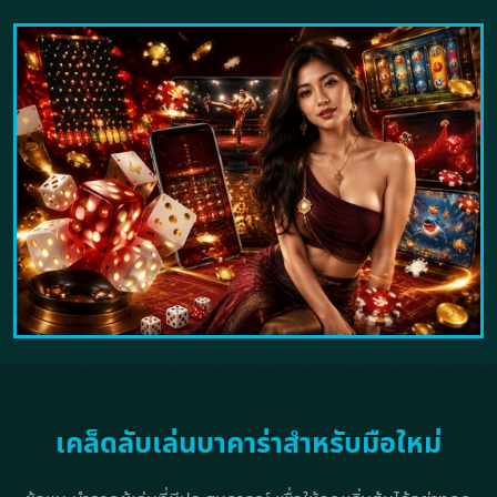
เคล็ดลับเล่นบาคาร่าสำหรับมือใหม่