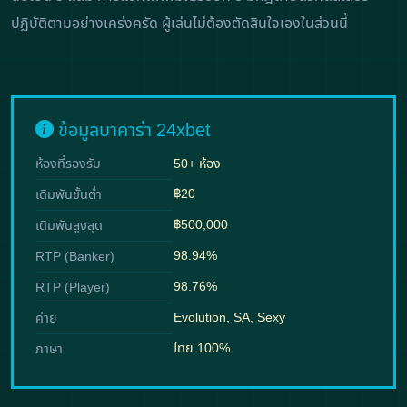
ปฏิบัติตามอย่างเคร่งครัด ผู้เล่นไม่ต้องตัดสินใจเองในส่วนนี้
ข้อมูลบาคาร่า 24xbet
ห้องที่รองรับ
50+ ห้อง
฿20
เดิมพันขั้นต่ำ
฿500,000
เดิมพันสูงสุด
98.94%
RTP (Banker)
98.76%
RTP (Player)
Evolution, SA, Sexy
ค่าย
ไทย 100%
ภาษา