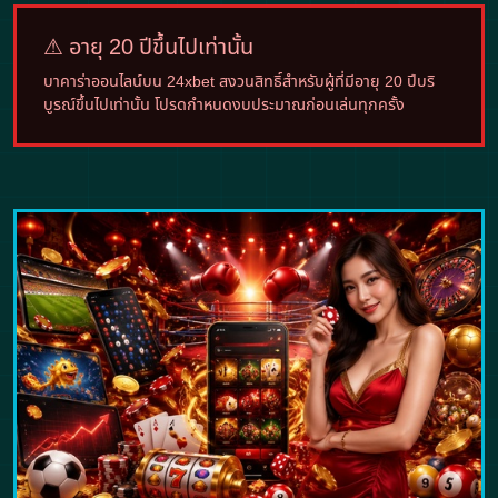
⚠ อายุ 20 ปีขึ้นไปเท่านั้น
บาคาร่าออนไลน์บน 24xbet สงวนสิทธิ์สำหรับผู้ที่มีอายุ 20 ปีบริ
บูรณ์ขึ้นไปเท่านั้น โปรดกำหนดงบประมาณก่อนเล่นทุกครั้ง