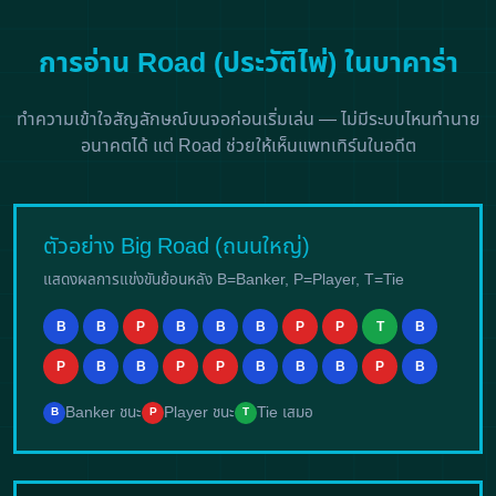
การอ่าน Road (ประวัติไพ่) ในบาคาร่า
ทำความเข้าใจสัญลักษณ์บนจอก่อนเริ่มเล่น — ไม่มีระบบไหนทำนาย
อนาคตได้ แต่ Road ช่วยให้เห็นแพทเทิร์นในอดีต
ตัวอย่าง Big Road (ถนนใหญ่)
แสดงผลการแข่งขันย้อนหลัง B=Banker, P=Player, T=Tie
B
B
P
B
B
B
P
P
T
B
P
B
B
P
P
B
B
B
P
B
Banker ชนะ
Player ชนะ
Tie เสมอ
B
P
T