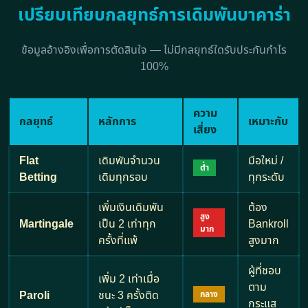
เปรียบเทียบกลยุทธ์การเดิมพันบาคาร่า
ข้อมูลอ้างอิงเพื่อการตัดสินใจ — ไม่มีกลยุทธ์ใดรับประกันกำไร
100%
ความ
กลยุทธ์
หลักการ
เหมาะกับ
เสี่ยง
Flat
เดิมพันจำนวน
มือใหม่ /
ต่ำ
Betting
เดิมทุกรอบ
ทุกระดับ
เพิ่มเงินเดิมพัน
ต้อง
สูง
Martingale
เป็น 2 เท่าทุก
Bankroll
มาก
ครั้งที่แพ้
สูงมาก
ผู้ที่ชอบ
เพิ่ม 2 เท่าเมื่อ
ตาม
Paroli
ชนะ 3 ครั้งติด
กลาง
กระแส