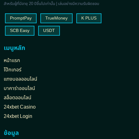
สำหรับผู้ที่มีอายุ 20 ปีขึ้นไปเท่านั้น | เล่นอย่างมีความรับผิดชอบ
PromptPay
TrueMoney
K PLUS
SCB Easy
USDT
เมนูหลัก
หน้าแรก
โป๊กเกอร์
แทงบอลออนไลน์
บาคาร่าออนไลน์
สล็อตออนไลน์
24xbet Casino
24xbet Login
ข้อมูล