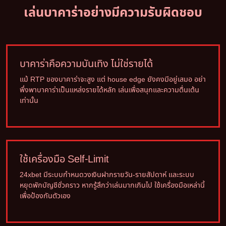
เล่นบาคาร่าอย่างมีความรับผิดชอบ
บาคาร่าคือความบันเทิง ไม่ใช่รายได้
แม้ RTP ของบาคาร่าจะสูง แต่ house edge ยังคงมีอยู่เสมอ อย่า
พึ่งพาบาคาร่าเป็นแหล่งรายได้หลัก เล่นเพื่อสนุกและความตื่นเต้น
เท่านั้น
ใช้เครื่องมือ Self-Limit
24xbet มีระบบกำหนดวงเงินฝากรายวัน-รายสัปดาห์ และระบบ
หยุดพักบัญชีชั่วคราว หากรู้สึกว่าเล่นมากเกินไป ใช้เครื่องมือเหล่านี้
เพื่อป้องกันตัวเอง