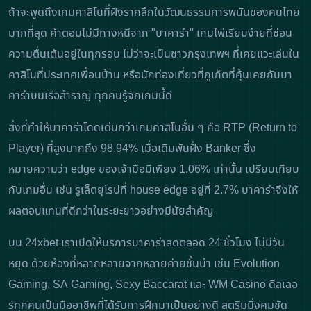
ถ้าจะพูดถึงเกมคาสิโนที่ฝังรากลึกในวัฒนธรรมการพนันของคนไทย
มากที่สุด คำตอบไม่มีทางหนีจาก "บาคาร่า" เกมไพ่เรียบง่ายที่ซ่อน
ความตื่นเต้นอยู่ในทุกรอบ ไม่ว่าจะเป็นชาวกรุงเทพฯ ที่เคยแวะเล่นใน
คาสิโนที่ประเทศเพื่อนบ้าน หรือนักท่องเที่ยวที่ภูเก็ตที่คุ้นเคยกับบา
คาร่าบนเรือสำราญ ทุกคนรู้จักเกมนี้ดี
สิ่งที่ทำให้บาคาร่าโดดเด่นกว่าเกมคาสิโนอื่น ๆ คือ RTP (Return to
Player) ที่สูงมากถึง 98.94% เมื่อเดิมพันฝั่ง Banker ซึ่ง
หมายความว่า edge ของเจ้ามือมีเพียง 1.06% เท่านั้น เปรียบเทียบ
กับเกมอื่น เช่น รูเล็ตยุโรปที่ house edge อยู่ที่ 2.7% บาคาร่าจึงให้
ผลตอบแทนที่ดีกว่าในระยะยาวอย่างมีนัยสำคัญ
บน 24xbet เราเปิดให้บริการบาคาร่าสดตลอด 24 ชั่วโมง ไม่มีวัน
หยุด ด้วยห้องที่หลากหลายจากหลายค่ายชั้นนำ เช่น Evolution
Gaming, SA Gaming, Sexy Baccarat และ WM Casino ดีลเลอ
ร์ทุกคนเป็นมืออาชีพที่ได้รับการฝึกมาเป็นอย่างดี สตรีมมิ่งคมชัด