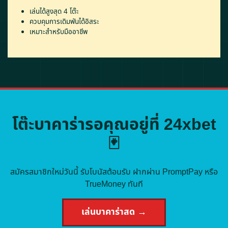
เล่นได้สูงสุด 4 โต๊ะ
ควบคุมการเดิมพันได้อิสระ
เหมาะสำหรับมืออาชีพ
โต๊ะบาคาร่ารอคุณอยู่ที่ 24xbet
🃏
สมัครสมาชิกใหม่วันนี้ รับโบนัสต้อนรับ ฝากผ่าน PromptPay หรือ
TrueMoney ทันที
เล่นบาคาร่าสด →