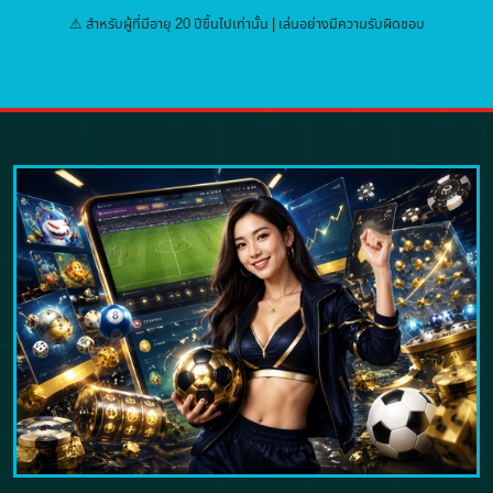
⚠ สำหรับผู้ที่มีอายุ 20 ปีขึ้นไปเท่านั้น | เล่นอย่างมีความรับผิดชอบ