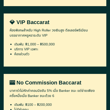
💎 VIP Baccarat
ห้องพิเศษสำหรับ High Roller วงเงินสูง ดีลเลอร์พรีเมียม
บรรยากาศหรูหราระดับ VIP
เดิมพัน: ฿1,000 – ฿500,000
บริการ VIP เฉพาะ
ห้องส่วนตัว
🎰 No Commission Baccarat
บาคาร่าไม่หักค่าคอมมิชชัน 5% เมื่อ Banker ชนะ แต่จ่ายเพียง
ครึ่งหนึ่งเมื่อ Banker ชนะด้วย 6
เดิมพัน: ฿100 – ฿200,000
ไม่มีค่าคอม